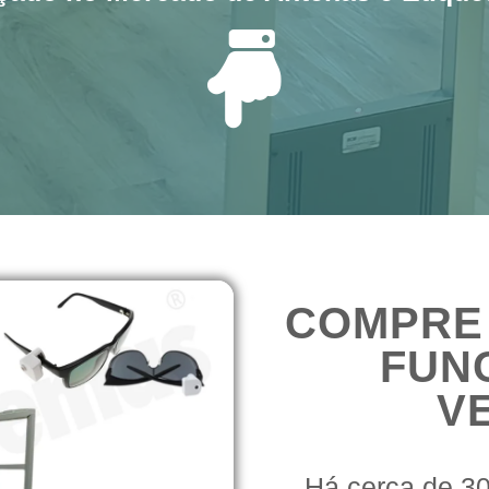
COMPRE
FUN
V
Há cerca de 3