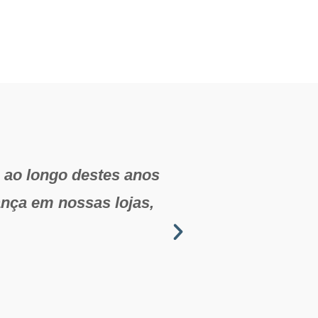
ao longo destes anos
"O que mais go
nça em nossas lojas,
varejo. Nesta ár