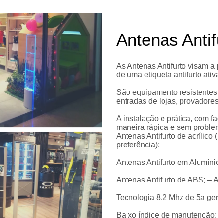
Antenas Anti
As Antenas Antifurto visam a
de uma etiqueta antifurto at
São equipamento resistentes 
entradas de lojas, provadore
A instalação é prática, com fa
maneira rápida e sem proble
Antenas Antifurto de acrílic
preferência);
Antenas Antifurto em Alumínio
Antenas Antifurto de ABS; – A
Tecnologia 8.2 Mhz de 5a ge
Baixo índice de manutenção;