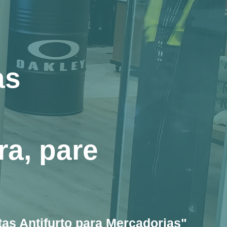
as
a, pare
as Antifurto para Mercadorias"