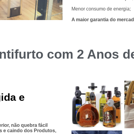
Menor consumo de energia;
A maior garantia do mercad
ntifurto com
2 Anos
d
gida e
ior, não quebra fácil
s e caindo dos Produtos,