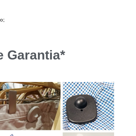
o;
e Garantia*