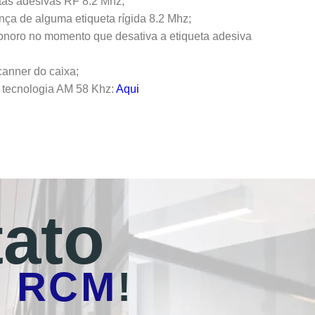
etas adesivas RF 8.2 Mhz;
ença de alguma etiqueta rígida 8.2 Mhz;
sonoro no momento que desativa a etiqueta adesiva
canner do caixa;
 tecnologia AM 58 Khz:
Aqui
ato
o
RCM
!