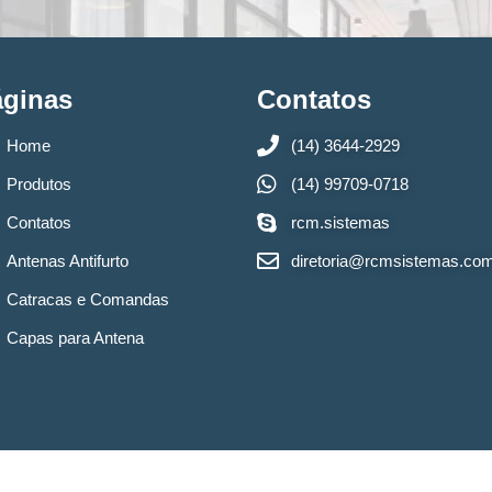
áginas
Contatos
Home
(14) 3644-2929
Produtos
(14) 99709-0718
Contatos
rcm.sistemas
Antenas Antifurto
diretoria@rcmsistemas.co
Catracas e Comandas
Capas para Antena