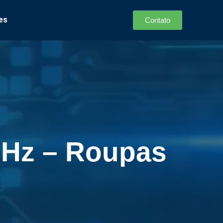
es
Contato
2MHz – Roupas