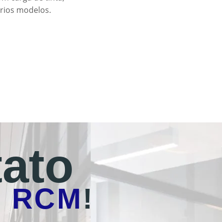
ários modelos.
ato
o
RCM
!