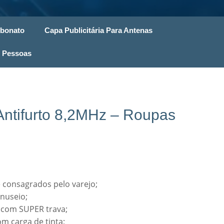
rbonato
Capa Publicitária Para Antenas
 Pessoas
 Antifurto 8,2MHz – Roupas
 consagrados pelo varejo;
anuseio;
 com SUPER trava;
m carga de tinta;