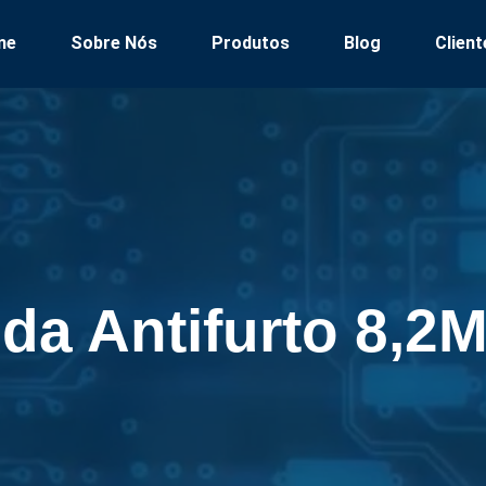
me
Sobre Nós
Produtos
Blog
Client
ida Antifurto 8,