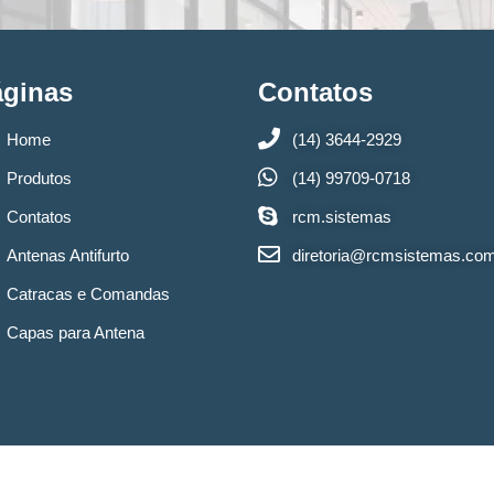
áginas
Contatos
Home
(14) 3644-2929
Produtos
(14) 99709-0718
Contatos
rcm.sistemas
Antenas Antifurto
diretoria@rcmsistemas.co
Catracas e Comandas
Capas para Antena