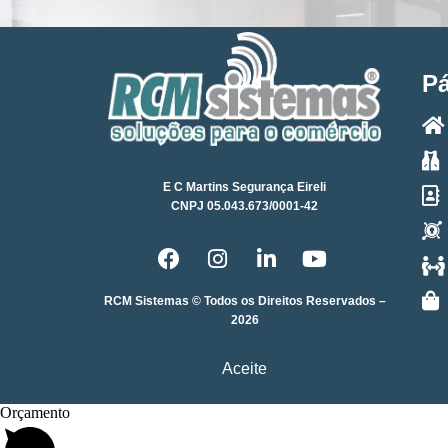
P
E C Martins Segurança Eireli
CNPJ 05.043.673/0001-42
RCM Sistemas © Todos os Direitos Reservados –
2026
Aceite
Orçamento