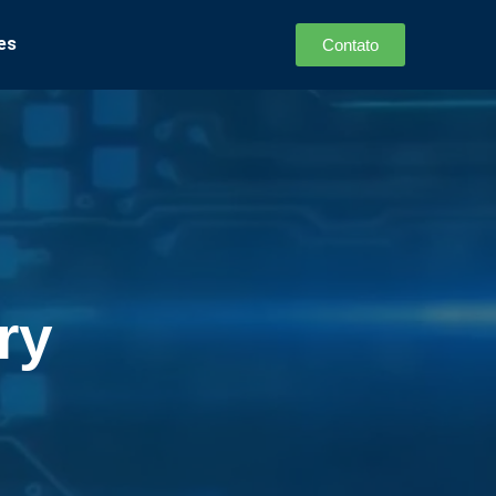
es
Contato
ry