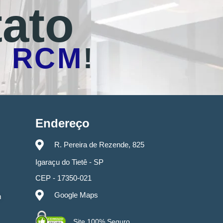
ato
o
RCM
!
Endereço
R. Pereira de Rezende, 825
Igaraçu do Tietê - SP
CEP - 17350-021
Google Maps
m
Site 100% Seguro