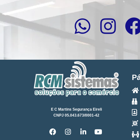
P
E C Martins Segurança Eireli
CNPJ 05.043.673/0001-42