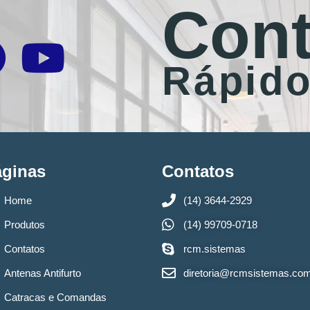
Cont
Rápid
áginas
Contatos
Home
(14) 3644-2929
Produtos
(14) 99709-0718
Contatos
rcm.sistemas
Antenas Antifurto
diretoria@rcmsistemas.co
Catracas e Comandas